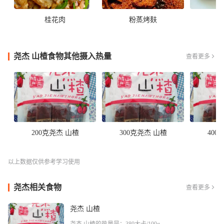
桂花肉
粉蒸烤麸
尧杰 山楂食物其他摄入热量
查看更多

200克尧杰 山楂
300克尧杰 山楂
400
以上数据仅供参考学习使用
尧杰相关食物
查看更多

尧杰 山楂