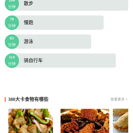
200
散步
分钟
70
慢跑
分钟
65
游泳
分钟
114
骑自行车
分钟
380大卡食物有哪些
查看更多
