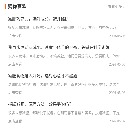
猜你喜欢
查看更多

减肥巧克力，选对成分，避开陷阱
很多人想减肥，又想吃巧克力，心里很纠结，其实，市面上有些巧克力，确
实能帮上忙，但关键要看成分，不能乱买，今天，我就聊聊，减肥巧克力，
点击查看
2026-05-03
到底哪些能吃，哪些不能碰。先看小标题第一，看清成分表，糖和脂肪要少
减肥巧克力，核心是低糖低脂，如果配料表里，白砂糖排在前三位，那基本
就是普通巧克力，吃了反而长胖，你要找的，是代糖做的，比如赤藓糖醇、
赞百米运动员减肥，速度与体重的平衡，关键在科学训练
麦芽糖醇，这些糖，热量低，不升血糖，还有，脂肪含量也要低，最好用可
可脂
很多人觉得，百米运动员，不该减肥，他们需要爆发力，需要肌肉，但你知
道吗，其实，有些百米运动员，也会面临体重问题，他们需要减掉多余脂
点击查看
2026-05-03
肪，才能跑得更快，所以，赞百米运动员减肥，不是盲目节食，而是为了优
化身体，提升成绩。先看小标题，体重不是越轻越好百米冲刺，靠的是爆发
力，体重太重，会影响起跑，会拖累加速，但体重太轻，也不行，肌肉量不
减肥食物送人好吗，选对心意才不尴尬
够，力量就弱，所以，赞百米运动员减肥，要找到平衡点，他们不是追求
瘦，而是
送减肥食物当礼物，这事挺常见的，但，真的好吗？很多人觉得，送这个，
能帮对方瘦下来，是件好事。不过，也有人觉得，送这个，好像在暗示对方
点击查看
2026-05-03
太胖了，很伤人。所以，关键要看你怎么选，怎么送。先看对方是不是真的
需要。如果对方，正在减肥，或者，很注重健康饮食。那送减肥食物，就是
投其所好。比如，送一些低脂零食，或者，代餐奶昔。对方会觉得，你很懂
拔罐减肥，原理方法，效果靠谱吗？
他，很贴心。但，如果对方，压根没提过减肥，或者，身材很标准。那送这
个，
很多人想减肥，都听说了拔罐。它到底靠不靠谱？其实，拔罐减肥，不是直
接吸走脂肪。它的原理，是调理身体。通过负压，刺激皮肤和穴位。这能加
点击查看
2026-05-02
快局部血液循环。还能调节新陈代谢。身体代谢快了，消耗就多。自然就容
易瘦了。不过，这需要配合饮食。光靠拔罐，效果有限。下面，我们详细说